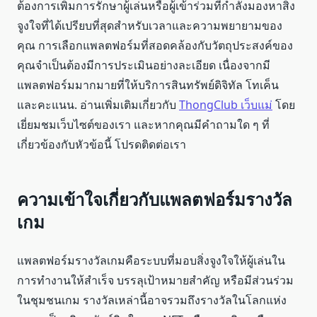
ต้องการเพิ่มการรักษาผู้เล่นหรือผู้เข้าร่วมที่กำลังมองหาสิ่ง
จูงใจที่ได้เปรียบที่สุดสำหรับเวลาและความพยายามของ
คุณ การเลือกแพลตฟอร์มที่สอดคล้องกับวัตถุประสงค์ของ
คุณจำเป็นต้องมีการประเมินอย่างละเอียด เนื่องจากมี
แพลตฟอร์มมากมายที่ให้บริการสินทรัพย์ดิจิทัล โทเค็น
และคะแนน. อ่านเพิ่มเติมเกี่ยวกับ
ThongClub เว็บแม่
โดย
เยี่ยมชมเว็บไซต์ของเรา และหากคุณมีคำถามใด ๆ ที่
เกี่ยวข้องกับหัวข้อนี้ โปรดติดต่อเรา
ความเข้าใจเกี่ยวกับแพลตฟอร์มรางวัล
เกม
แพลตฟอร์มรางวัลเกมคือระบบที่มอบสิ่งจูงใจให้ผู้เล่นใน
การทำงานให้สำเร็จ บรรลุเป้าหมายสำคัญ หรือมีส่วนร่วม
ในชุมชนเกม รางวัลเหล่านี้อาจรวมถึงรางวัลในโลกแห่ง