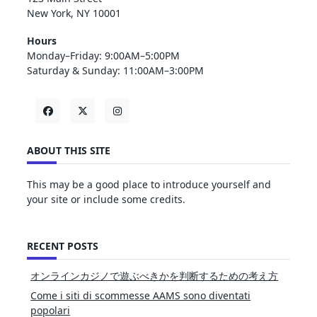
New York, NY 10001
Hours
Monday–Friday: 9:00AM–5:00PM
Saturday & Sunday: 11:00AM–3:00PM
ABOUT THIS SITE
This may be a good place to introduce yourself and
your site or include some credits.
RECENT POSTS
オンラインカジノで遊ぶべきかを判断するための考え方
Come i siti di scommesse AAMS sono diventati
popolari