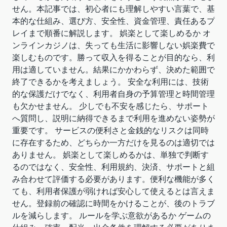
せん。本記事では、初心者にも理解しやすい言葉で、基
本的な仕組み、選び方、安全性、資金管理、責任あるプ
レイまで順番に解説します。 娯楽として楽しめるか オ
ンラインカジノは、失っても生活に影響しない娯楽費で
楽しむものです。勝って収入を得ることが目的なら、利
用は適していません。結果にかかわらず、決めた範囲で
終了できるかを考えましょう。 安全な利用には、技術
的な保護だけでなく、利用者自身の予算管理と時間管理
も欠かせません。 少しでも不安を感じたら、サポート
へ質問し、説明に納得できるまで利用を進めない姿勢が
重要です。 サービスの便利さと金銭的なリスクは同時
に存在するため、どちらか一方だけを見るのは適切では
ありません。 娯楽として楽しめるかは、単独で判断す
るのではなく、安全性、利用規約、決済、サポートと組
み合わせて評価する必要があります。便利な機能が多く
ても、利用者保護が弱ければ安心して使えるとは言えま
せん。登録前の確認に時間をかけることが、後のトラブ
ルを減らします。 ルールを学ぶ意欲があるか ゲームの