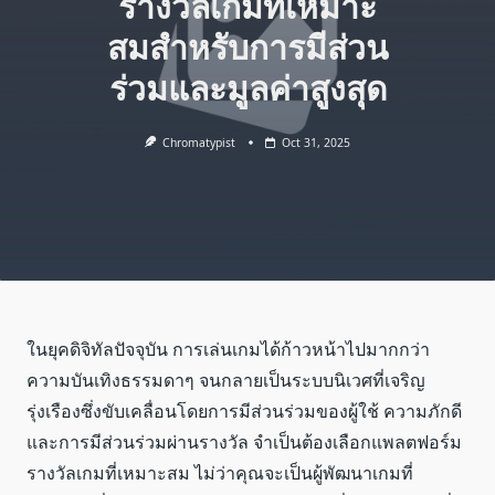
รางวัลเกมที่เหมาะ
สมสำหรับการมีส่วน
ร่วมและมูลค่าสูงสุด
Chromatypist
Oct 31, 2025
ในยุคดิจิทัลปัจจุบัน การเล่นเกมได้ก้าวหน้าไปมากกว่า
ความบันเทิงธรรมดาๆ จนกลายเป็นระบบนิเวศที่เจริญ
รุ่งเรืองซึ่งขับเคลื่อนโดยการมีส่วนร่วมของผู้ใช้ ความภักดี
และการมีส่วนร่วมผ่านรางวัล จำเป็นต้องเลือกแพลตฟอร์ม
รางวัลเกมที่เหมาะสม ไม่ว่าคุณจะเป็นผู้พัฒนาเกมที่