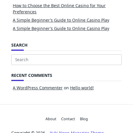
How to Choose the Best Online Casino for Your
Preferences
A Simple Beginner’s Guide to Online Casino Play
A Simple Beginner’s Guide to Online Casino Play
SEARCH
Search
for:
RECENT COMMENTS
A WordPress Commenter
on
Hello world!
About
Contact
Blog
Copyright © 2026
Yuki News Magazine Theme