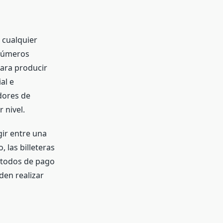
 cualquier
 Números
para producir
al e
dores de
 nivel.
gir entre una
 las billeteras
métodos de pago
den realizar