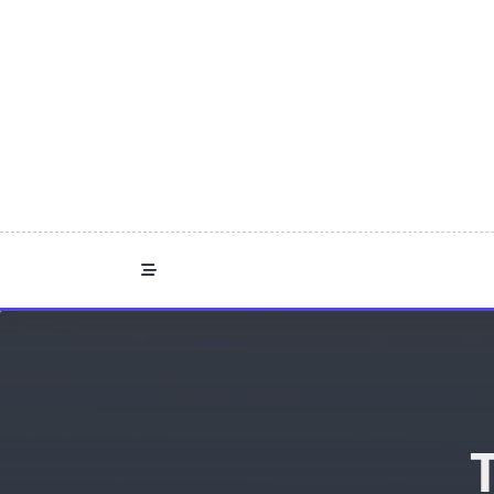
Skip
to
content