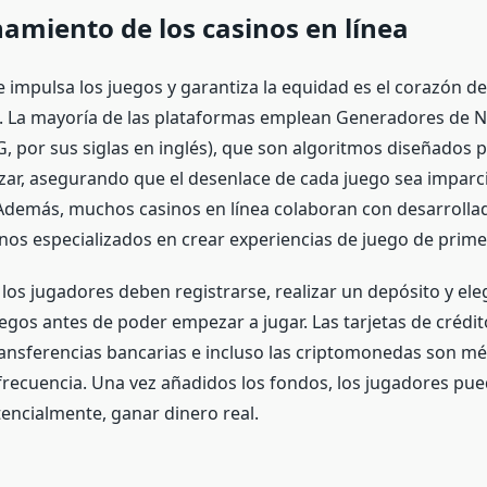
namiento de los casinos en línea
e impulsa los juegos y garantiza la equidad es el corazón de
a. La mayoría de las plataformas emplean Generadores de
G, por sus siglas en inglés), que son algoritmos diseñados 
azar, asegurando que el desenlace de cada juego sea imparci
Además, muchos casinos en línea colaboran con desarrolla
nos especializados en crear experiencias de juego de primer
 los jugadores deben registrarse, realizar un depósito y ele
egos antes de poder empezar a jugar. Las tarjetas de crédito,
 transferencias bancarias e incluso las criptomonedas son 
 frecuencia. Una vez añadidos los fondos, los jugadores pue
tencialmente, ganar dinero real.