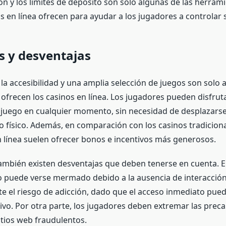
ón y los límites de depósito son solo algunas de las herram
 en línea ofrecen para ayudar a los jugadores a controlar 
s y desventajas
la accesibilidad y una amplia selección de juegos son solo 
ofrecen los casinos en línea. Los jugadores pueden disfruta
 juego en cualquier momento, sin necesidad de desplazarse
o físico. Además, en comparación con los casinos tradiciona
 línea suelen ofrecer bonos e incentivos más generosos.
ambién existen desventajas que deben tenerse en cuenta. 
go puede verse mermado debido a la ausencia de interacción
te el riesgo de adicción, dado que el acceso inmediato pued
ivo. Por otra parte, los jugadores deben extremar las preca
itios web fraudulentos.