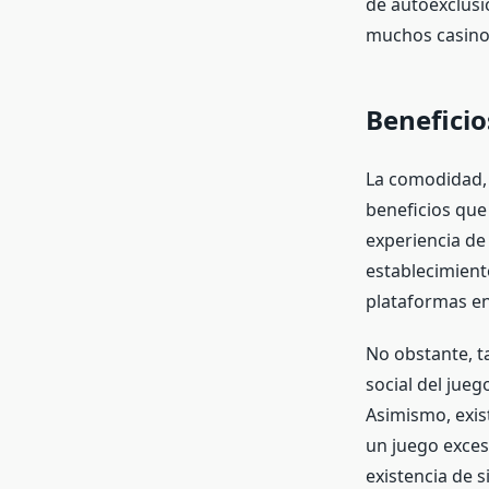
de autoexclusi
muchos casinos
Beneficio
La comodidad, 
beneficios que 
experiencia de
establecimient
plataformas en
No obstante, t
social del jue
Asimismo, exis
un juego exces
existencia de s