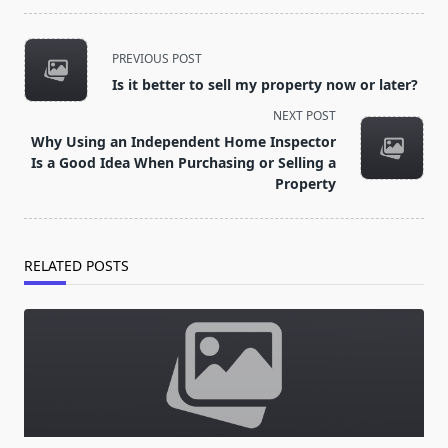
<span
PREVIOUS POST
class="nav-
Is it better to sell my property now or later?
subtitle
NEXT POST
screen-
Why Using an Independent Home Inspector
reader-
Is a Good Idea When Purchasing or Selling a
text">Page</span>
Property
RELATED POSTS