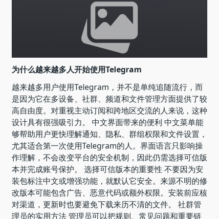
为什么越来越多人开始使用Telegram
越来越多用户使用Telegram，并不是单纯追随流行，而
是因为它在多设备、社群、频道和文件管理方面提供了较
高自由度。对重视主动订阅和跨地区交流的人来说，这种
设计具有很强吸引力。 中文界面带来的便利 中文菜单能
够帮助用户更快理解通知、隐私、群组权限和文件设置，
尤其适合第一次使用Telegram的人。界面语言只影响操
作理解，不会改变平台的安全机制，因此仍需选择可信版
本并完成账号保护。 选择可信版本的重要性 不要因为安
装包标注中文或增强功能，就默认它安全。来源不明的修
改版本可能包含广告、恶意代码或额外权限。安装前应核
对渠道，更新时也要避免下载来历不清的文件。 社群管
理员的实用方法 管理员可以把规则、常见问题和重要链