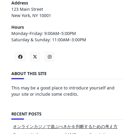
Address
123 Main Street
New York, NY 10001
Hours
Monday–Friday: 9:00AM–5:00PM
Saturday & Sunday: 11:00AM–3:00PM
ABOUT THIS SITE
This may be a good place to introduce yourself and
your site or include some credits.
RECENT POSTS
オンラインカジノで遊ぶべきかを判断するための考え方