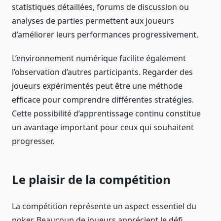
statistiques détaillées, forums de discussion ou
analyses de parties permettent aux joueurs
d’améliorer leurs performances progressivement.
L’environnement numérique facilite également
l’observation d’autres participants. Regarder des
joueurs expérimentés peut être une méthode
efficace pour comprendre différentes stratégies.
Cette possibilité d’apprentissage continu constitue
un avantage important pour ceux qui souhaitent
progresser.
Le plaisir de la compétition
La compétition représente un aspect essentiel du
poker. Beaucoup de joueurs apprécient le défi