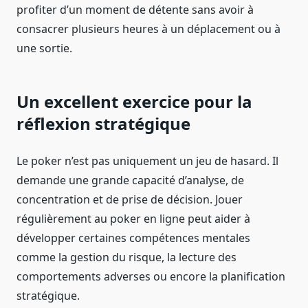
profiter d’un moment de détente sans avoir à
consacrer plusieurs heures à un déplacement ou à
une sortie.
Un excellent exercice pour la
réflexion stratégique
Le poker n’est pas uniquement un jeu de hasard. Il
demande une grande capacité d’analyse, de
concentration et de prise de décision. Jouer
régulièrement au poker en ligne peut aider à
développer certaines compétences mentales
comme la gestion du risque, la lecture des
comportements adverses ou encore la planification
stratégique.