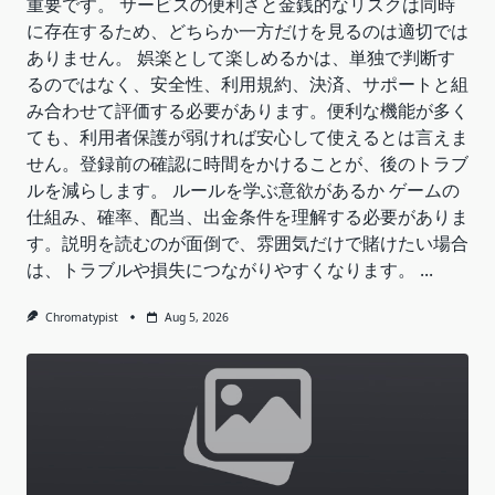
重要です。 サービスの便利さと金銭的なリスクは同時
に存在するため、どちらか一方だけを見るのは適切では
ありません。 娯楽として楽しめるかは、単独で判断す
るのではなく、安全性、利用規約、決済、サポートと組
み合わせて評価する必要があります。便利な機能が多く
ても、利用者保護が弱ければ安心して使えるとは言えま
せん。登録前の確認に時間をかけることが、後のトラブ
ルを減らします。 ルールを学ぶ意欲があるか ゲームの
仕組み、確率、配当、出金条件を理解する必要がありま
す。説明を読むのが面倒で、雰囲気だけで賭けたい場合
は、トラブルや損失につながりやすくなります。
...
Chromatypist
Aug 5, 2026