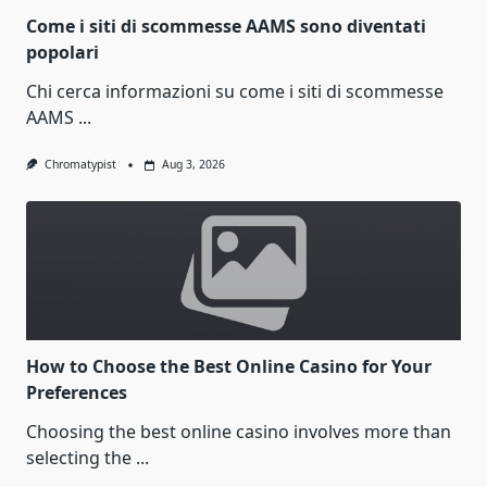
Come i siti di scommesse AAMS sono diventati
popolari
Chi cerca informazioni su come i siti di scommesse
AAMS
...
Chromatypist
Aug 3, 2026
How to Choose the Best Online Casino for Your
Preferences
Choosing the best online casino involves more than
selecting the
...