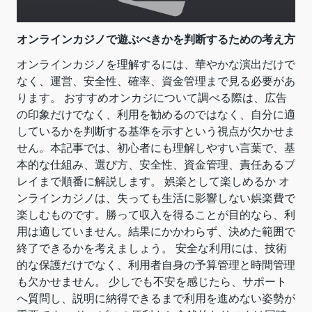
オンラインカジノで遊ぶべきかを判断するための考え方
オンラインカジノを理解するには、華やかな演出だけで
なく、運営、安全性、確率、資金管理まで見る必要があ
ります。 おすすめオンカジについて調べる際は、広告
の印象だけでなく、利用を勧めるのではなく、自分に適
しているかを判断する基準を示すという視点が欠かせま
せん。本記事では、初心者にも理解しやすい言葉で、基
本的な仕組み、選び方、安全性、資金管理、責任あるプ
レイまで順番に解説します。 娯楽として楽しめるか オ
ンラインカジノは、失っても生活に影響しない娯楽費で
楽しむものです。勝って収入を得ることが目的なら、利
用は適していません。結果にかかわらず、決めた範囲で
終了できるかを考えましょう。 安全な利用には、技術
的な保護だけでなく、利用者自身の予算管理と時間管理
も欠かせません。 少しでも不安を感じたら、サポート
へ質問し、説明に納得できるまで利用を進めない姿勢が