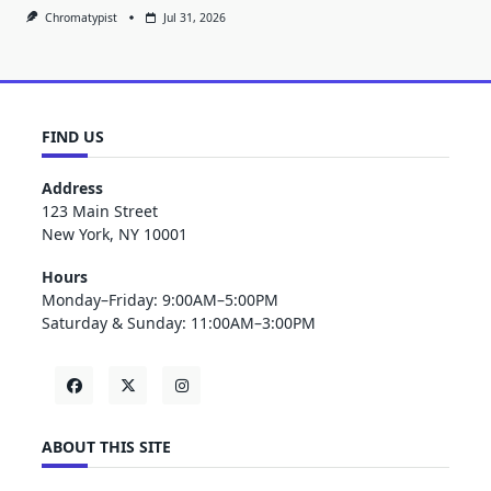
Chromatypist
Jul 31, 2026
FIND US
Address
123 Main Street
New York, NY 10001
Hours
Monday–Friday: 9:00AM–5:00PM
Saturday & Sunday: 11:00AM–3:00PM
ABOUT THIS SITE