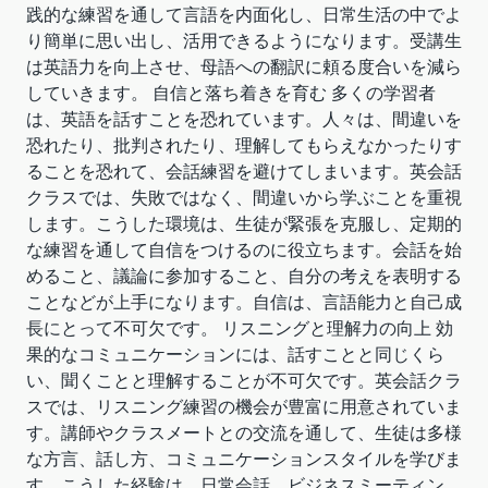
践的な練習を通して言語を内面化し、日常生活の中でよ
り簡単に思い出し、活用できるようになります。受講生
は英語力を向上させ、母語への翻訳に頼る度合いを減ら
していきます。 自信と落ち着きを育む 多くの学習者
は、英語を話すことを恐れています。人々は、間違いを
恐れたり、批判されたり、理解してもらえなかったりす
ることを恐れて、会話練習を避けてしまいます。英会話
クラスでは、失敗ではなく、間違いから学ぶことを重視
します。こうした環境は、生徒が緊張を克服し、定期的
な練習を通して自信をつけるのに役立ちます。会話を始
めること、議論に参加すること、自分の考えを表明する
ことなどが上手になります。自信は、言語能力と自己成
長にとって不可欠です。 リスニングと理解力の向上 効
果的なコミュニケーションには、話すことと同じくら
い、聞くことと理解することが不可欠です。英会話クラ
スでは、リスニング練習の機会が豊富に用意されていま
す。講師やクラスメートとの交流を通して、生徒は多様
な方言、話し方、コミュニケーションスタイルを学びま
す。こうした経験は、日常会話、ビジネスミーティン