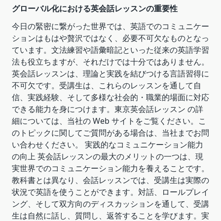
グローバル化における英会話レッスンの重要性
今日の緊密に繋がった世界では、英語でのコミュニケー
ションはもはや贅沢ではなく、必要不可欠なものとなっ
ています。文法練習や語彙暗記といった従来の英語学習
法も役立ちますが、それだけでは十分ではありません。
英会話レッスンは、理論と実践を結びつける言語習得に
不可欠です。受講生は、これらのレッスンを通して自
信、実践経験、そして多様な社会的・職業的場面に対応
できる能力を身につけます。東京英会話レッスン の詳
細については、当社の Web サイトをご覧ください。こ
のトピックに関してご質問がある場合は、当社までお問
い合わせください。 実践的なコミュニケーション能力
の向上 英会話レッスンの最大のメリットの一つは、現
実世界でのコミュニケーション能力を養えることです。
教科書とは異なり、会話レッスンでは、受講生は実際の
状況で英語を使うことができます。対話、ロールプレイ
ング、そして双方向のディスカッションを通して、受講
生は自然に話し、質問し、返答することを学びます。実