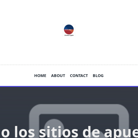
HOME
ABOUT
CONTACT
BLOG
 los sitios de apu