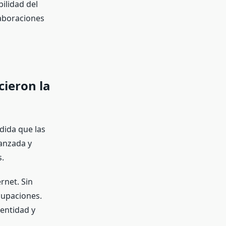
ilidad del
laboraciones
cieron la
dida que las
anzada y
s.
rnet. Sin
cupaciones.
entidad y