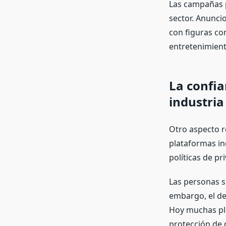
Las campañas p
sector. Anuncio
con figuras co
entretenimiento
La confia
industria
Otro aspecto r
plataformas in
políticas de pr
Las personas s
embargo, el de
Hoy muchas pla
protección de 