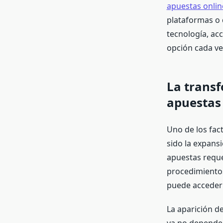
apuestas onli
plataformas o 
tecnología, acc
opción cada vez
La transf
apuestas
Uno de los fac
sido la expansi
apuestas reque
procedimientos
puede acceder 
La aparición d