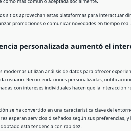
rse como más común o aceptada socialmente.
 sitios aprovechan estas plataformas para interactuar d
lanzar promociones o comunicar novedades en tiempo real.
encia personalizada aumentó el interé
s modernas utilizan análisis de datos para ofrecer experie
da usuario. Recomendaciones personalizadas, notificacione
onadas con intereses individuales hacen que la interacción 
ión se ha convertido en una característica clave del entorno
es esperan servicios diseñados según sus preferencias, y l
doptado esta tendencia con rapidez.