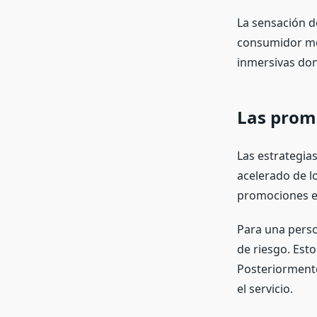
La sensación d
consumidor mo
inmersivas don
Las prom
Las estrategia
acelerado de l
promociones es
Para una person
de riesgo. Esto
Posteriormente
el servicio.