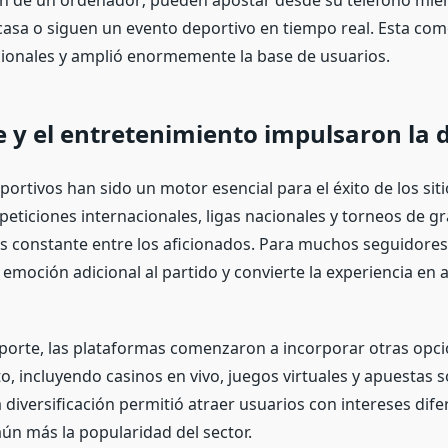
 de un ordenador; pueden apostar desde su teléfono mient
asa o siguen un evento deportivo en tiempo real. Esta co
cionales y amplió enormemente la base de usuarios.
e y el entretenimiento impulsaron l
ortivos han sido un motor esencial para el éxito de los sit
eticiones internacionales, ligas nacionales y torneos de g
s constante entre los aficionados. Para muchos seguidores,
emoción adicional al partido y convierte la experiencia en 
orte, las plataformas comenzaron a incorporar otras opc
o, incluyendo casinos en vivo, juegos virtuales y apuestas 
a diversificación permitió atraer usuarios con intereses dife
aún más la popularidad del sector.