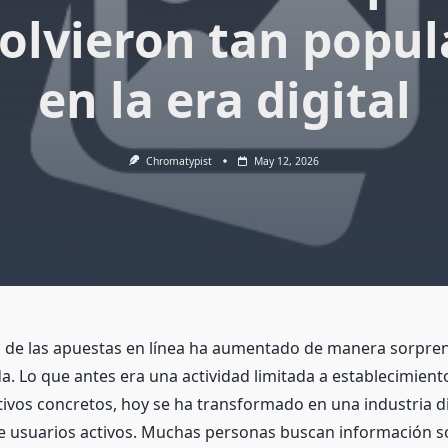
volvieron tan popul
en la era digital
Chromatypist
May 12, 2026
d de las apuestas en línea ha aumentado de manera sorpre
a. Lo que antes era una actividad limitada a establecimiento
ivos concretos, hoy se ha transformado en una industria di
e usuarios activos. Muchas personas buscan información 