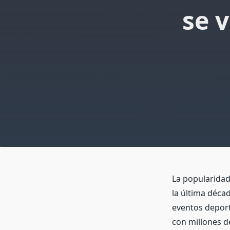
se 
La popularida
la última décad
eventos deport
con millones d