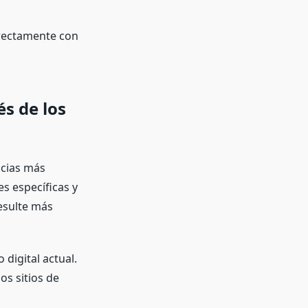
irectamente con
s de los
ncias más
s específicas y
resulte más
 digital actual.
os sitios de