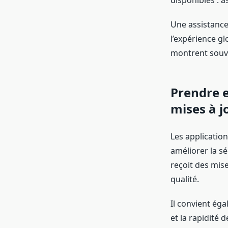
disponibles : a
Une assistance
l’expérience g
montrent souve
Prendre e
mises à j
Les applicatio
améliorer la sé
reçoit des mis
qualité.
Il convient éga
et la rapidité 