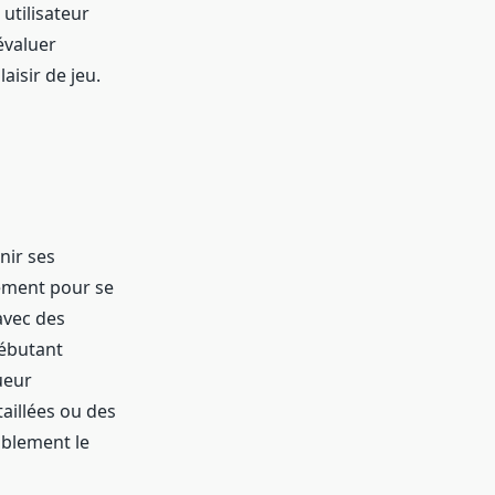
 utilisateur
évaluer
aisir de jeu.
nir ses
lement pour se
avec des
débutant
ueur
aillées ou des
ablement le