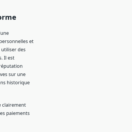
forme
’une
personnelles et
utiliser des
 Il est
réputation
ives sur une
ns historique
e clairement
 les paiements