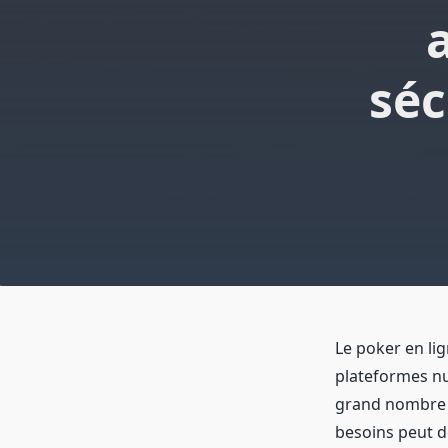
séc
Le poker en li
plateformes nu
grand nombre d
besoins peut d