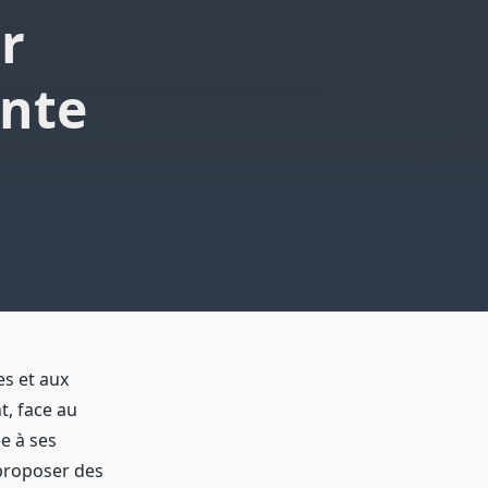
r
ante
es et aux
, face au
e à ses
 proposer des