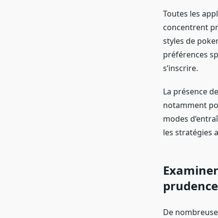
Toutes les app
concentrent pr
styles de poker
préférences spé
s’inscrire.
La présence de
notamment pour
modes d’entra
les stratégies 
Examiner 
prudence
De nombreuses 