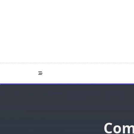
Skip
to
content
Com