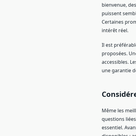
bienvenue, des
puissent semble
Certaines prom
intérêt réel.
Il est préféra
proposées. Une
accessibles. 
une garantie de
Considére
Même les meill
questions liées
essentiel. Avan