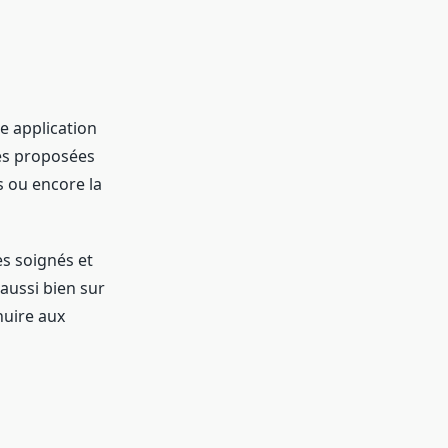
e application
tés proposées
s ou encore la
es soignés et
 aussi bien sur
nuire aux