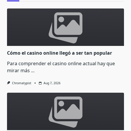
Cómo el casino online llegó a ser tan popular
Para comprender el casino online actual hay que
mirar más
...
Chromatypist
Aug 7, 2026