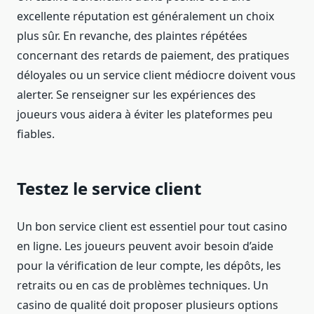
excellente réputation est généralement un choix
plus sûr. En revanche, des plaintes répétées
concernant des retards de paiement, des pratiques
déloyales ou un service client médiocre doivent vous
alerter. Se renseigner sur les expériences des
joueurs vous aidera à éviter les plateformes peu
fiables.
Testez le service client
Un bon service client est essentiel pour tout casino
en ligne. Les joueurs peuvent avoir besoin d’aide
pour la vérification de leur compte, les dépôts, les
retraits ou en cas de problèmes techniques. Un
casino de qualité doit proposer plusieurs options