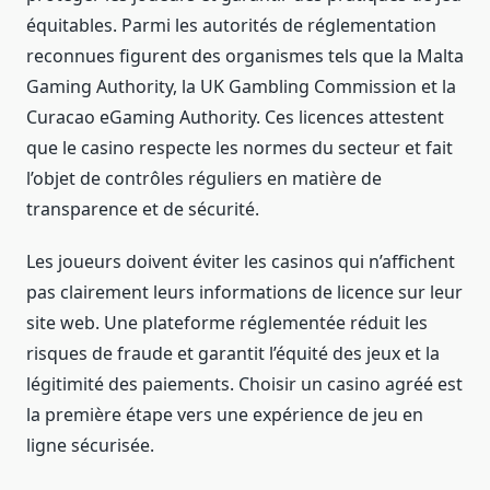
équitables. Parmi les autorités de réglementation
reconnues figurent des organismes tels que la Malta
Gaming Authority, la UK Gambling Commission et la
Curacao eGaming Authority. Ces licences attestent
que le casino respecte les normes du secteur et fait
l’objet de contrôles réguliers en matière de
transparence et de sécurité.
Les joueurs doivent éviter les casinos qui n’affichent
pas clairement leurs informations de licence sur leur
site web. Une plateforme réglementée réduit les
risques de fraude et garantit l’équité des jeux et la
légitimité des paiements. Choisir un casino agréé est
la première étape vers une expérience de jeu en
ligne sécurisée.