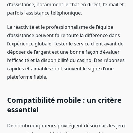
d’assistance, notamment le chat en direct, l’e-mail et
parfois l’assistance téléphonique.
La réactivité et le professionnalisme de l’équipe
d’assistance peuvent faire toute la différence dans
l’expérience globale. Tester le service client avant de
déposer de l’argent est une bonne façon d’évaluer
l’efficacité et la disponibilité du casino. Des réponses
rapides et aimables sont souvent le signe d’une
plateforme fiable.
Compatibilité mobile : un critère
essentiel
De nombreux joueurs privilégient désormais les jeux