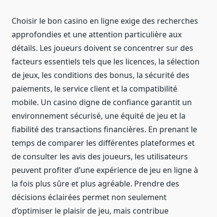
Choisir le bon casino en ligne exige des recherches
approfondies et une attention particulière aux
détails. Les joueurs doivent se concentrer sur des
facteurs essentiels tels que les licences, la sélection
de jeux, les conditions des bonus, la sécurité des
paiements, le service client et la compatibilité
mobile. Un casino digne de confiance garantit un
environnement sécurisé, une équité de jeu et la
fiabilité des transactions financières. En prenant le
temps de comparer les différentes plateformes et
de consulter les avis des joueurs, les utilisateurs
peuvent profiter d’une expérience de jeu en ligne à
la fois plus sûre et plus agréable. Prendre des
décisions éclairées permet non seulement
d’optimiser le plaisir de jeu, mais contribue