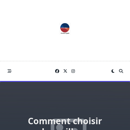
Skip
to
content
Comment choisir