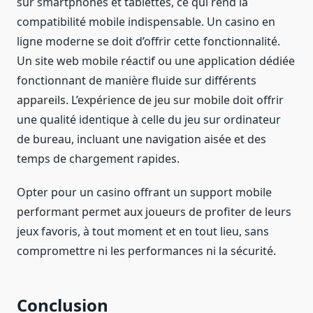
sur smartphones et tablettes, ce qui rend la
compatibilité mobile indispensable. Un casino en
ligne moderne se doit d’offrir cette fonctionnalité.
Un site web mobile réactif ou une application dédiée
fonctionnant de manière fluide sur différents
appareils. L’expérience de jeu sur mobile doit offrir
une qualité identique à celle du jeu sur ordinateur
de bureau, incluant une navigation aisée et des
temps de chargement rapides.
Opter pour un casino offrant un support mobile
performant permet aux joueurs de profiter de leurs
jeux favoris, à tout moment et en tout lieu, sans
compromettre ni les performances ni la sécurité.
Conclusion