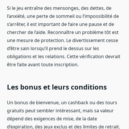
Si le jeu entraîne des mensonges, des dettes, de
l’anxiété, une perte de sommeil ou l’impossibilité de
s’arrêter, il est important de faire une pause et de
chercher de l’aide. Reconnaître un problème tôt est
une mesure de protection. Le divertissement cesse
d’être sain lorsqu’il prend le dessus sur les
obligations et les relations. Cette vérification devrait
être faite avant toute inscription.
Les bonus et leurs conditions
Un bonus de bienvenue, un cashback ou des tours
gratuits peut sembler intéressant, mais sa valeur
dépend des exigences de mise, de la date
d’expiration, des jeux exclus et des limites de retrait.