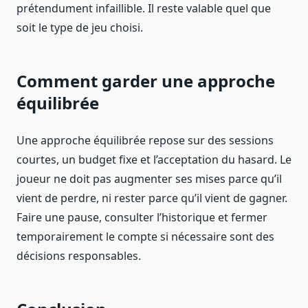
prétendument infaillible. Il reste valable quel que
soit le type de jeu choisi.
Comment garder une approche
équilibrée
Une approche équilibrée repose sur des sessions
courtes, un budget fixe et l’acceptation du hasard. Le
joueur ne doit pas augmenter ses mises parce qu’il
vient de perdre, ni rester parce qu’il vient de gagner.
Faire une pause, consulter l’historique et fermer
temporairement le compte si nécessaire sont des
décisions responsables.