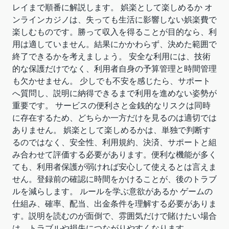
レイまで順番に解説します。 娯楽として楽しめるか オ
ンラインカジノは、失っても生活に影響しない娯楽費で
楽しむものです。勝って収入を得ることが目的なら、利
用は適していません。結果にかかわらず、決めた範囲で
終了できるかを考えましょう。 安全な利用には、技術
的な保護だけでなく、利用者自身の予算管理と時間管理
も欠かせません。 少しでも不安を感じたら、サポート
へ質問し、説明に納得できるまで利用を進めない姿勢が
重要です。 サービスの便利さと金銭的なリスクは同時
に存在するため、どちらか一方だけを見るのは適切では
ありません。 娯楽として楽しめるかは、単独で判断す
るのではなく、安全性、利用規約、決済、サポートと組
み合わせて評価する必要があります。便利な機能が多く
ても、利用者保護が弱ければ安心して使えるとは言えま
せん。登録前の確認に時間をかけることが、後のトラブ
ルを減らします。 ルールを学ぶ意欲があるか ゲームの
仕組み、確率、配当、出金条件を理解する必要がありま
す。説明を読むのが面倒で、雰囲気だけで賭けたい場合
は、トラブルや損失につながりやすくなります。
...