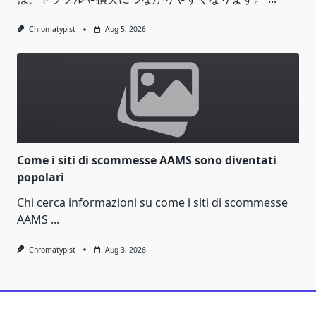
Chromatypist
Aug 5, 2026
Come i siti di scommesse AAMS sono diventati
popolari
Chi cerca informazioni su come i siti di scommesse
AAMS
...
Chromatypist
Aug 3, 2026