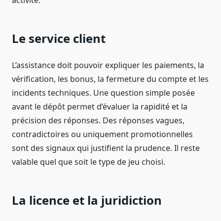
activité.
Le service client
L’assistance doit pouvoir expliquer les paiements, la
vérification, les bonus, la fermeture du compte et les
incidents techniques. Une question simple posée
avant le dépôt permet d’évaluer la rapidité et la
précision des réponses. Des réponses vagues,
contradictoires ou uniquement promotionnelles
sont des signaux qui justifient la prudence. Il reste
valable quel que soit le type de jeu choisi.
La licence et la juridiction