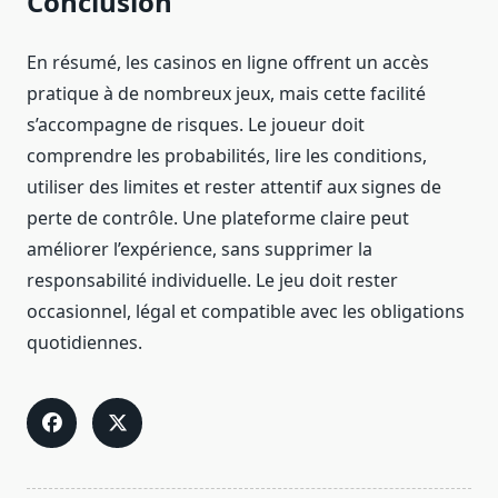
Conclusion
En résumé, les casinos en ligne offrent un accès
pratique à de nombreux jeux, mais cette facilité
s’accompagne de risques. Le joueur doit
comprendre les probabilités, lire les conditions,
utiliser des limites et rester attentif aux signes de
perte de contrôle. Une plateforme claire peut
améliorer l’expérience, sans supprimer la
responsabilité individuelle. Le jeu doit rester
occasionnel, légal et compatible avec les obligations
quotidiennes.