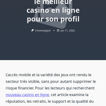
le meilleur
casino en ligne
pour son profil
Chromatypist
Jun 11, 2026
L’accès mobile et la variété des jeux ont rendu le
secteur très visible, sans pour autant supprimer le
risque financier. Pour les lecteurs qui recherchent
nouveau casino en ligne
, cet article examine la
réputation, les retraits, le support et la qualité du