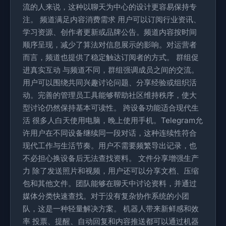
流的人来说，这种以聊天为中心的设计更容易保持专
注。 频道满足内容消费需求 用户可以订阅行业资讯、
学习资源、创作者更新或品牌公告。频道内容按时间
顺序呈现，减少了算法对信息展示的影响。对运营者
而言，频道也提供了稳定触达订阅者的方式。 群组促
进真实互动 与频道不同，群组强调成员之间的交流。
用户可以围绕共同兴趣讨论问题、分享经验或组织活
动。完善的管理员工具能够帮助社区维持秩序，使大
型讨论仍然保持基本可读性。 跨设备功能适合现代生
活 很多人白天使用电脑，晚上使用手机。Telegram允
许用户在不同设备继续同一段对话，这种连续性符合
现代工作与生活节奏。用户不需要频繁导出记录，也
不必担心换设备后无法查找资料。 文件分享增强生产
力 除了发送照片和视频，用户还可以分享文档、压缩
包和其他文件。团队能够在聊天中讨论资料，并通过
媒体分类快速查找。对于没有复杂协作系统的小团
队，这是一种轻量解决方案。 机器人带来新鲜感和效
率 投票、提醒、自动回复和内容推送都可以通过机器