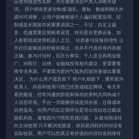
应使用描述性名称，并在重要消息中加入清晰关键
词。 用户拥有更多控制感 隐私、通知、数据和聊天外
观均可调整，让用户能够根据个人偏好配置应用。控
制感是长期留存的重要原因之一。不过，自定义越
多，也越需要定期检查设置，特别是在更换设备、加
入新群组或使用机器人之后。 社群参与应保持理性 公
开社区能够提供经验和观点，但并不代表所有内容都
正确。参与讨论时，应区分事实、个人意见和商业推
广。对医疗、法律、金融或投资相关建议，更需要查
阅专业来源。不要因为群内气氛热烈就快速做出重要
决定。 为什么用户愿意留下 用户长期留下，通常因为
联系人、内容和使用习惯已经形成稳定网络。每天常
看的频道、经常沟通的群组和保存的资料共同构成个
人信息环境。平台一旦能够持续提供价值，迁移成本
自然提高。但用户仍应定期评估是否出现信息过载或
隐私风险，避免因为习惯而忽视问题。 从被动阅读转
向主动使用 只不断浏览频道，很容易消耗时间却没有
实际收获。用户可以把真正有价值的内容转发到保存