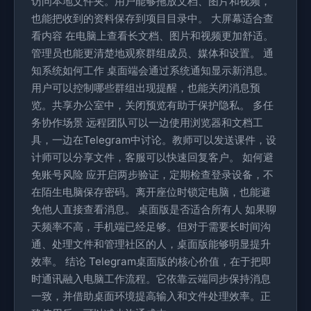
访问本地文件夹。用户能够拖放文档、图片和视频，
也能把收到的资料保存到项目目录中。 大屏幕适合查
看内容 在电脑上查看长文档、图片和视频更加舒适。
管理员也能更清楚地观察群组成员、媒体和设置。 通
知系统如何工作 桌面端会通过系统通知显示新消息。
用户可以控制哪些群组出现提醒，也能关闭消息预
览。共享办公室中，关闭预览有助于保护隐私。 多任
务协作场景 远程团队可以一边使用浏览器和文档工
具，一边在Telegram中讨论。教师可以发送课件，设
计师可以分享文件，客服可以快速回复客户。 如何避
免账号风险 应开启两步验证，定期检查登录设备，不
在陌生电脑保存密码。离开座位时锁定电脑，也能避
免他人直接查看消息。 桌面版是否适合所有人 如果聊
天频率不高，手机端已经足够。但对于需要长时间沟
通、处理文件和管理社区的人，桌面版能够明显提升
效率。 结论 Telegram桌面版的核心价值，在于把即
时通讯融入电脑工作流程。它依靠云端同步保持消息
一致，并借助桌面环境提高输入和文件处理效率。正