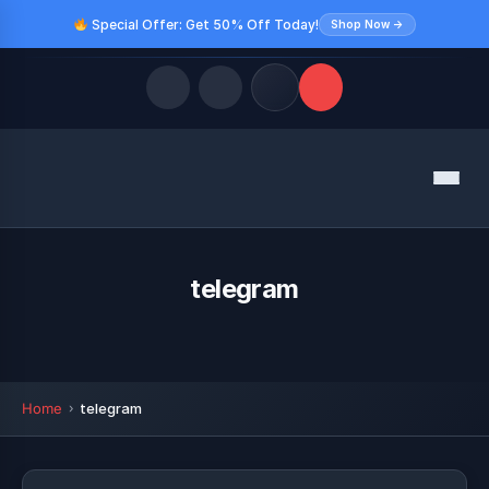
Special Offer: Get 50% Off Today!
Shop Now →
Quick Links
Menu
LATEST UPDATES
August 10, 2026
FOLLOW US
telegram
Home
telegram