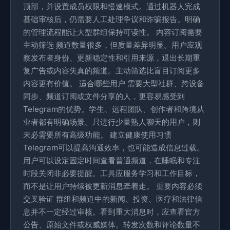
顶部，并设置成员权限和慢速模式。通过机器人完成
基础审核后，仍需要人工处理争议和诈骗报告。明确
的管理流程能让大型群组保持可读性。 内容订阅需要
主动筛选 频道数量很多，但质量差异明显。用户应观
察发布者身份、更新稳定性和引用来源，退出长期重
复广告或内容失真的频道。主动筛选比盲目订阅更多
内容更有价值。 适合哪些用户 需要大型社群、跨设备
同步、频道订阅或文件分享的人，更容易感受到
Telegram的优势。学生、远程团队、创作者和跨境从
业者都有明确场景。只进行少量熟人聊天的用户，则
未必需要所有高级功能。 建立健康使用习惯
Telegram可以提高沟通效率，也可能造成信息过载。
用户可以设定固定时间查看普通频道，在睡眠和专注
时段关闭非必要提醒。工具应服务学习和工作目标，
而不是让用户持续被更新消息牵着走。 重要内容必须
交叉验证 群组和频道中的新闻、投资、医疗和法律信
息并不一定经过审核。看到重大消息时，应查看官方
公告、原始文件或权威媒体。转发次数和评论数量不