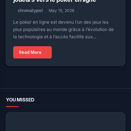
chromatypist
May 15, 2026
Le poker en ligne est devenu l’un des jeux les
plus populaires au monde grâce à l’évolution de
la technologie et à l’accès facilité aux…
Read More
YOU MISSED