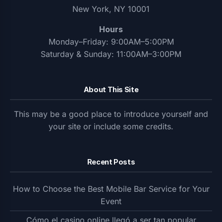
New York, NY 10001
Hours
Monday–Friday: 9:00AM–5:00PM
Saturday & Sunday: 11:00AM–3:00PM
About This Site
This may be a good place to introduce yourself and
your site or include some credits.
Recent Posts
How to Choose the Best Mobile Bar Service for Your
Event
Cómo el casino online llegó a ser tan popular