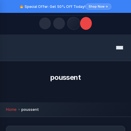
Special Offer: Get 50% Off Today!
Shop Now →
Quick Links
Menu
LATEST UPDATES
August 9, 2026
FOLLOW US
poussent
Home
poussent