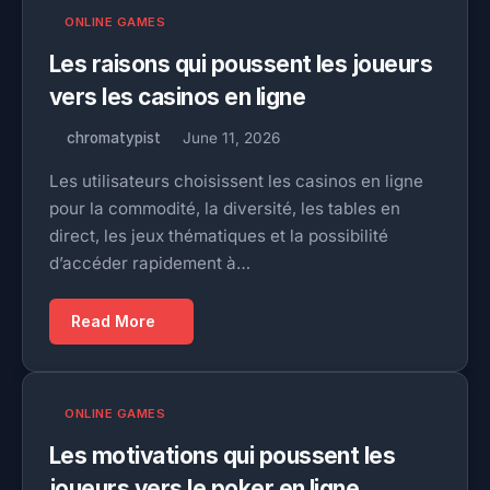
ONLINE GAMES
Les raisons qui poussent les joueurs
vers les casinos en ligne
chromatypist
June 11, 2026
Les utilisateurs choisissent les casinos en ligne
pour la commodité, la diversité, les tables en
direct, les jeux thématiques et la possibilité
d’accéder rapidement à…
Read More
ONLINE GAMES
Les motivations qui poussent les
joueurs vers le poker en ligne