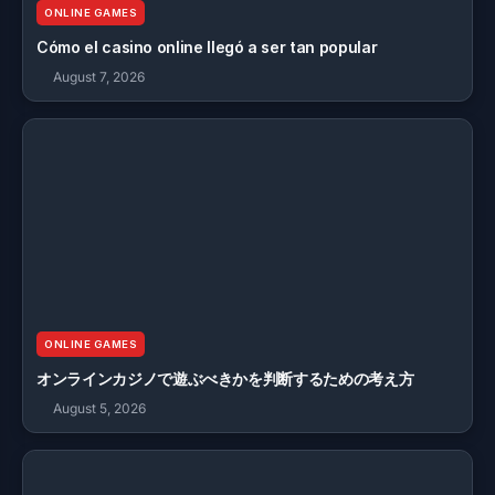
ONLINE GAMES
Cómo el casino online llegó a ser tan popular
August 7, 2026
ONLINE GAMES
オンラインカジノで遊ぶべきかを判断するための考え方
August 5, 2026