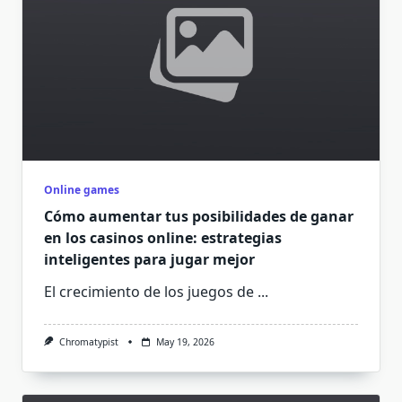
Online games
Cómo aumentar tus posibilidades de ganar
en los casinos online: estrategias
inteligentes para jugar mejor
El crecimiento de los juegos de
...
Chromatypist
May 19, 2026