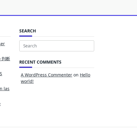
SEARCH
ser
Search
for:
を判断
RECENT COMMENTS
S
A WordPress Commenter
on
Hello
world!
n las
e