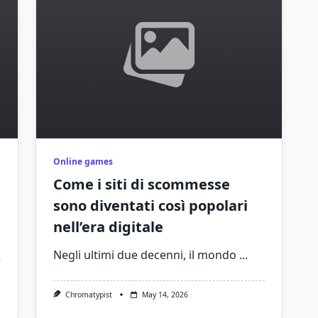
Online games
Come i siti di scommesse
sono diventati così popolari
nell’era digitale
Negli ultimi due decenni, il mondo
...
Chromatypist
May 14, 2026