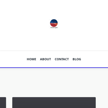
HOME
ABOUT
CONTACT
BLOG