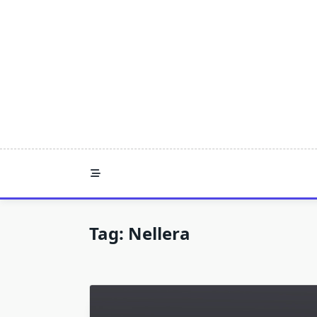
Skip
to
content
Tag:
Nellera