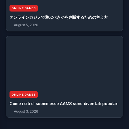
ONLINE GAMES
オンラインカジノで遊ぶべきかを判断するための考え方
August 5, 2026
ONLINE GAMES
Come i siti di scommesse AAMS sono diventati popolari
August 3, 2026