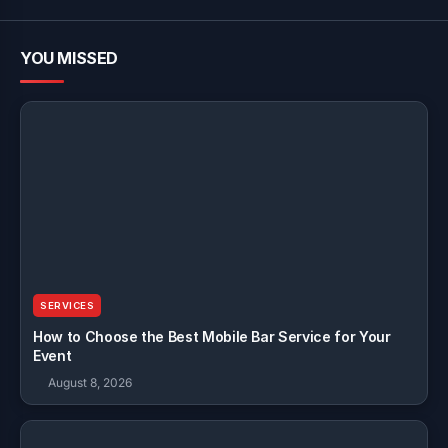
YOU MISSED
SERVICES
How to Choose the Best Mobile Bar Service for Your
Event
August 8, 2026