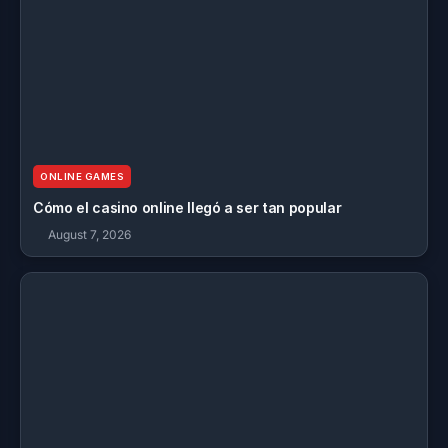
ONLINE GAMES
Cómo el casino online llegó a ser tan popular
August 7, 2026