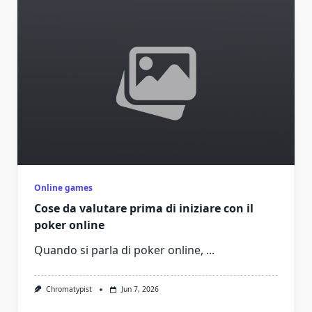
Online games
Cose da valutare prima di iniziare con il
poker online
Quando si parla di poker online,
...
Chromatypist
Jun 7, 2026