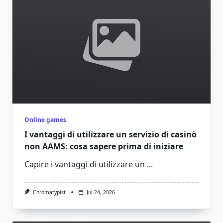
Online games
I vantaggi di utilizzare un servizio di casinò
non AAMS: cosa sapere prima di iniziare
Capire i vantaggi di utilizzare un
...
Chromatypist
Jul 24, 2026