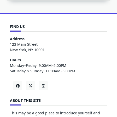
FIND US
Address
123 Main Street
New York, NY 10001
Hours
Monday–Friday: 9:00AM–5:00PM
Saturday & Sunday: 11:00AM–3:00PM
ABOUT THIS SITE
This may be a good place to introduce yourself and