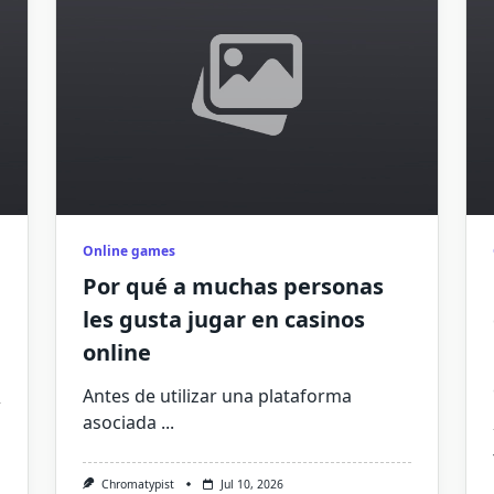
Online games
Por qué a muchas personas
les gusta jugar en casinos
online
Antes de utilizar una plataforma
asociada
...
Chromatypist
Jul 10, 2026