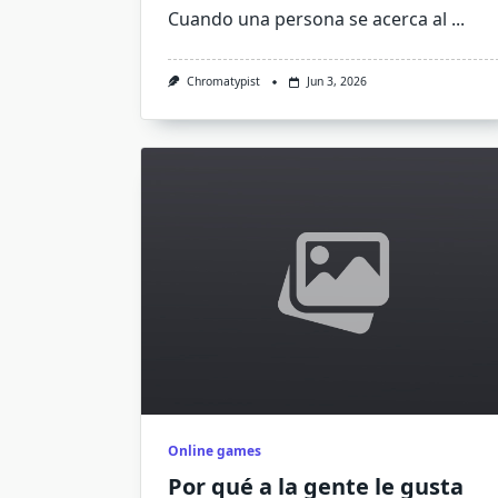
Cuando una persona se acerca al
...
Chromatypist
Jun 3, 2026
Online games
Por qué a la gente le gusta