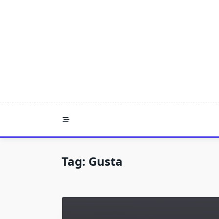
Skip
to
content
Tag:
Gusta