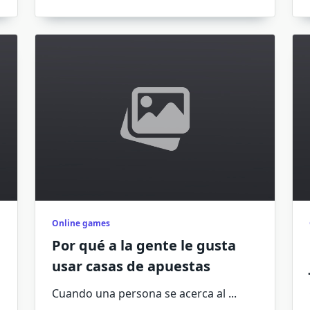
Online games
Por qué a la gente le gusta
usar casas de apuestas
Cuando una persona se acerca al
...