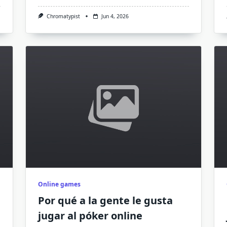
Chromatypist
Jun 4, 2026
Online games
Por qué a la gente le gusta
jugar al póker online