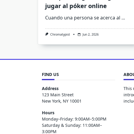
jugar al póker online
Cuando una persona se acerca al
...
Chromatypist
Jun 2, 2026
FIND US
ABOU
Address
This 
123 Main Street
intro
New York, NY 10001
inclu
Hours
Monday–Friday: 9:00AM–5:00PM
Saturday & Sunday: 11:00AM–
3:00PM