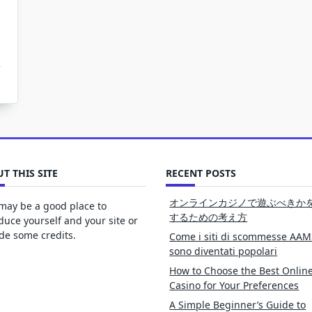
T THIS SITE
RECENT POSTS
オンラインカジノで遊ぶべきか
may be a good place to
するための考え方
duce yourself and your site or
de some credits.
Come i siti di scommesse AAM
sono diventati popolari
How to Choose the Best Onlin
Casino for Your Preferences
A Simple Beginner’s Guide to