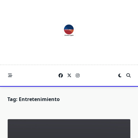
Skip
to
content
Tag:
Entretenimiento