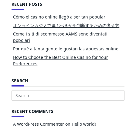
RECENT POSTS
Cómo el casino online llegó a ser tan popular
オンラインカジノで遊ぶべきかを判断するための考え方
Come i siti di scommesse AAMS sono diventati
popolari
Por qué a tanta gente le gustan las apuestas online
How to Choose the Best Online Casino for Your
Preferences
SEARCH
Search
for:
RECENT COMMENTS
A WordPress Commenter
on
Hello world!