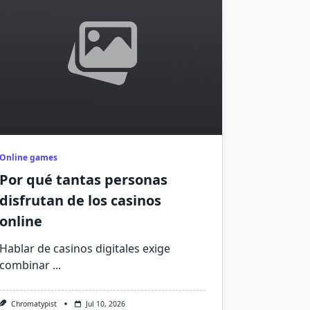
Online games
Por qué tantas personas
disfrutan de los casinos
online
Hablar de casinos digitales exige
combinar
...
Chromatypist
Jul 10, 2026