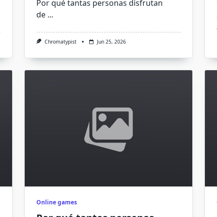
Por qué tantas personas disfrutan
de
...
Chromatypist
Jun 25, 2026
Online games