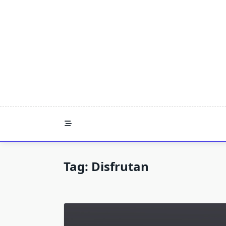
Skip
to
content
Tag:
Disfrutan