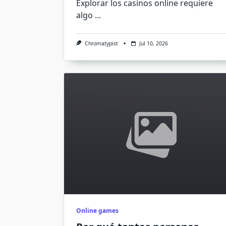
Explorar los casinos online requiere
algo
...
Chromatypist
Jul 10, 2026
Online games