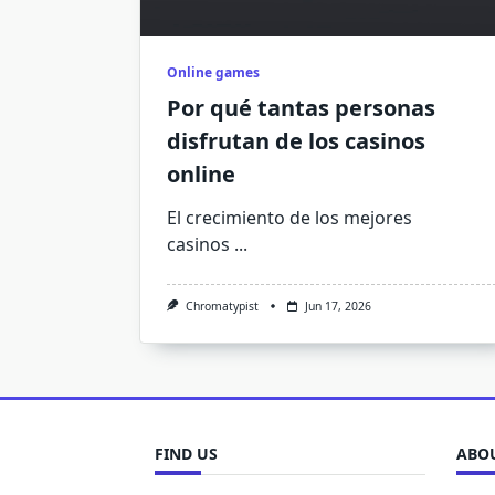
Online games
Por qué tantas personas
disfrutan de los casinos
online
El crecimiento de los mejores
casinos
...
Chromatypist
Jun 17, 2026
FIND US
ABOU