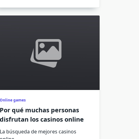
Online games
Por qué muchas personas
disfrutan los casinos online
La búsqueda de mejores casinos