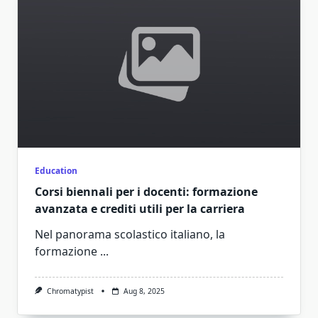
Education
Corsi biennali per i docenti: formazione
avanzata e crediti utili per la carriera
Nel panorama scolastico italiano, la
formazione
...
Chromatypist
Aug 8, 2025