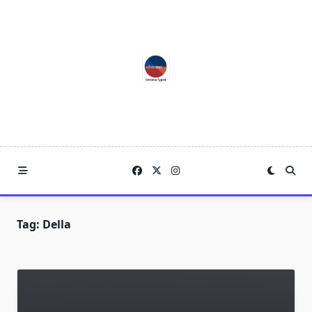
Skip
to
content
Tag:
Della