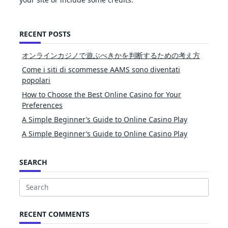
RECENT POSTS
オンラインカジノで遊ぶべきかを判断するための考え方
Come i siti di scommesse AAMS sono diventati
popolari
How to Choose the Best Online Casino for Your
Preferences
A Simple Beginner’s Guide to Online Casino Play
A Simple Beginner’s Guide to Online Casino Play
SEARCH
Search
for:
RECENT COMMENTS