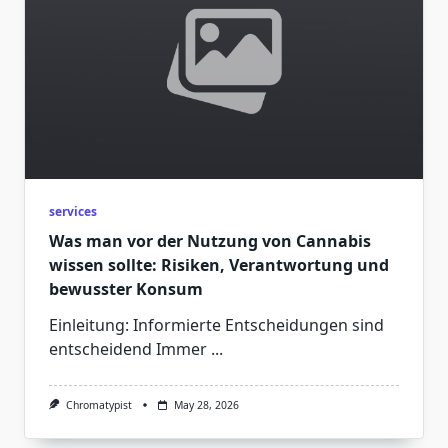
services
Was man vor der Nutzung von Cannabis
wissen sollte: Risiken, Verantwortung und
bewusster Konsum
Einleitung: Informierte Entscheidungen sind
entscheidend Immer
...
Chromatypist
May 28, 2026