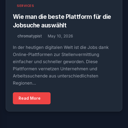
SERVICES
Wie man die beste Plattform für die
Jobsuche auswählt
chromatypist
May 10, 2026
In der heutigen digitalen Welt ist die Jobs dank
Online-Plattformen zur Stellenvermittlung
einfacher und schneller geworden. Diese
Plattformen vernetzen Unternehmen und
Arbeitssuchende aus unterschiedlichsten
Regionen…
Read More