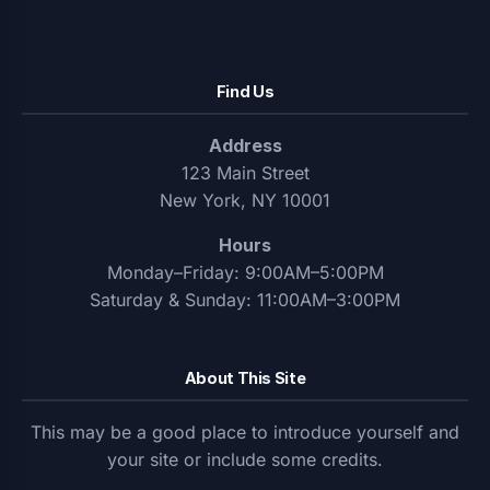
Find Us
Address
123 Main Street
New York, NY 10001
Hours
Monday–Friday: 9:00AM–5:00PM
Saturday & Sunday: 11:00AM–3:00PM
About This Site
This may be a good place to introduce yourself and
your site or include some credits.