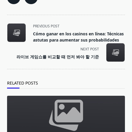
<span
PREVIOUS POST
class="nav-
Cómo ganar en los casinos en línea: Técnicas
subtitle
astutas para aumentar sus probabilidades
screen-
NEXT POST
reader-
라이브 게임쇼를 비교할 때 먼저 봐야 할 기준
text">Page</span>
RELATED POSTS