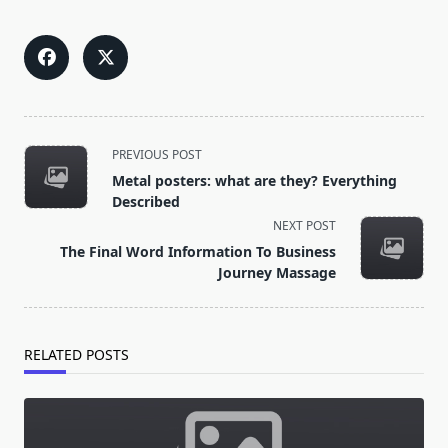
<span
PREVIOUS POST
class="nav-
Metal posters: what are they? Everything
subtitle
Described
screen-
NEXT POST
reader-
The Final Word Information To Business
text">Page</span>
Journey Massage
RELATED POSTS