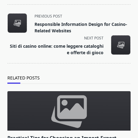
<span
PREVIOUS POST
class="nav-
Responsible Information Design for Casino-
subtitle
Related Websites
screen-
NEXT POST
reader-
Siti di casino online: come leggere cataloghi
text">Page</span>
e offerte di gioco
RELATED POSTS