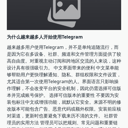
为什么越来越多人开始使用Telegram
越来越多用户使用Telegram，并不是单纯追随流行，而
是因为它在多设备、社群、频道和文件管理方面提供了较
高自由度。对重视主动订阅和跨地区交流的人来说，这种
设计具有很强吸引力。 中文界面带来的便利 中文菜单能
够帮助用户更快理解通知、隐私、群组权限和文件设置，
尤其适合第一次使用Telegram的人。界面语言只影响操
作理解，不会改变平台的安全机制，因此仍需选择可信版
本并完成账号保护。 选择可信版本的重要性 不要因为安
装包标注中文或增强功能，就默认它安全。来源不明的修
改版本可能包含广告、恶意代码或额外权限。安装前应核
对渠道，更新时也要避免下载来历不清的文件。 社群管
理员的实用方法 管理员可以把规则、常见问题和重要链