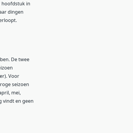
 hoofdstuk in
paar dingen
erloopt.
bben. De twee
eizoen
er). Voor
droge seizoen
ril, mei,
rg vindt en geen