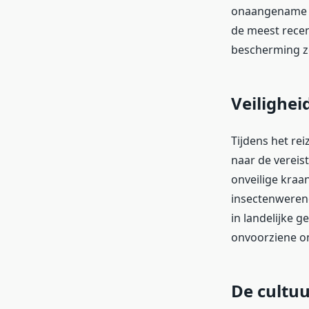
onaangename v
de meest recen
bescherming zo
Veilighe
Tijdens het re
naar de vereist
onveilige kra
insectenweren
in landelijke g
onvoorziene o
De cultuu