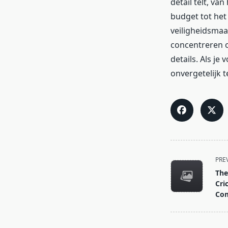
detail telt, va
budget tot het
veiligheidsmaa
concentreren o
details. Als je
onvergetelijk 
<span
PRE
class="nav-
The
subtitle
Cri
screen-
Co
reader-
text">Page</s