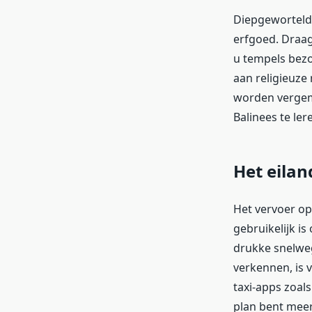
Diepgewortelde
erfgoed. Draag
u tempels bezoe
aan religieuze
worden vergema
Balinees te ler
Het eila
Het vervoer op
gebruikelijk is 
drukke snelweg
verkennen, is 
taxi-apps zoal
plan bent meer