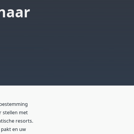
 naar
e bestemming
 stellen met
tische resorts.
s pakt en uw