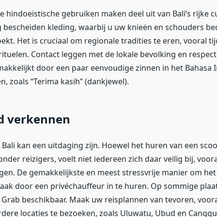
 hindoeïstische gebruiken maken deel uit van Bali’s rijke c
 bescheiden kleding, waarbij u uw knieën en schouders b
kt. Het is cruciaal om regionale tradities te eren, vooral 
 rituelen. Contact leggen met de lokale bevolking en respec
kkelijkt door een paar eenvoudige zinnen in het Bahasa I
en, zoals “Terima kasih” (dankjewel).
nd verkennen
 Bali kan een uitdaging zijn. Hoewel het huren van een scoo
onder reizigers, voelt niet iedereen zich daar veilig bij, voor
en. De gemakkelijkste en meest stressvrije manier om het 
vaak door een privéchauffeur in te huren. Op sommige plaat
s Grab beschikbaar. Maak uw reisplannen van tevoren, voora
dere locaties te bezoeken, zoals Uluwatu, Ubud en Canggu