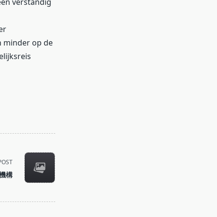
 een verstandig
er
n minder op de
lijksreis
POST
機構