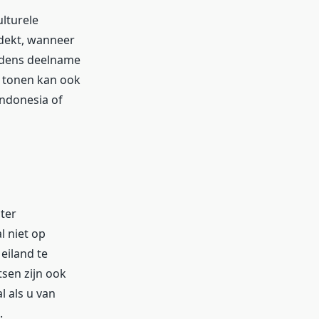
ulturele
edekt, wanneer
tijdens deelname
t tonen kan ook
ndonesia of
ter
al niet op
eiland te
sen zijn ook
l als u van
.