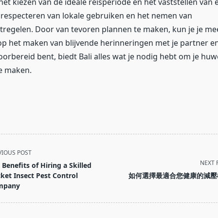
n het kiezen van de ideale reisperiode en het vaststellen van
 respecteren van lokale gebruiken en het nemen van
tregelen. Door van tevoren plannen te maken, kun je je me
p het maken van blijvende herinneringen met je partner e
 voorbereid bent, biedt Bali alles wat je nodig hebt om je huwe
te maken.
VIOUS POST
NEXT 
 Benefits of Hiring a Skilled
cket Insect Pest Control
如何選擇最適合您健康的減壓
mpany
pan>