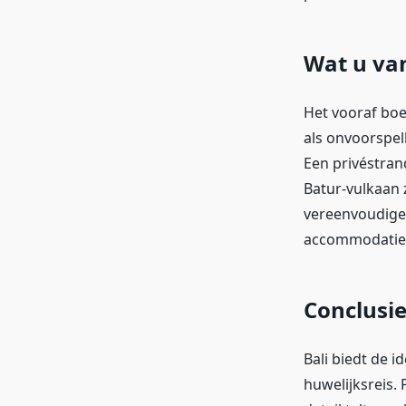
Wat u va
Het vooraf boek
als onvoorspel
Een privéstran
Batur-vulkaan 
vereenvoudigen
accommodatie e
Conclusi
Bali biedt de 
huwelijksreis. 