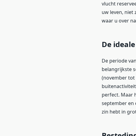
vlucht reserve
uw leven, niet 
waar u over na
De ideale
De periode van
belangrijkste s
(november tot 
buitenactivite
perfect. Maar 
september en ok
zin hebt in gro
Bestedin