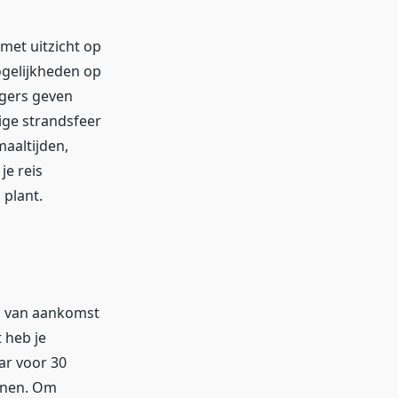
 met uitzicht op
ogelijkheden op
zigers geven
ige strandsfeer
maaltijden,
je reis
 plant.
m van aankomst
 heb je
ar voor 30
enen. Om