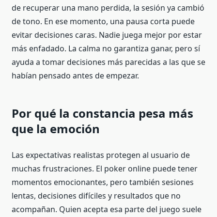
de recuperar una mano perdida, la sesión ya cambió
de tono. En ese momento, una pausa corta puede
evitar decisiones caras. Nadie juega mejor por estar
más enfadado. La calma no garantiza ganar, pero sí
ayuda a tomar decisiones más parecidas a las que se
habían pensado antes de empezar.
Por qué la constancia pesa más
que la emoción
Las expectativas realistas protegen al usuario de
muchas frustraciones. El poker online puede tener
momentos emocionantes, pero también sesiones
lentas, decisiones difíciles y resultados que no
acompañan. Quien acepta esa parte del juego suele