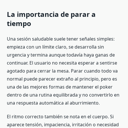
La importancia de parar a
tiempo
Una sesión saludable suele tener señales simples:
empieza con un límite claro, se desarrolla sin
urgencia y termina aunque todavía haya ganas de
continuar. El usuario no necesita esperar a sentirse
agotado para cerrar la mesa. Parar cuando todo va
normal puede parecer extraño al principio, pero es
una de las mejores formas de mantener el poker
dentro de una rutina equilibrada y no convertirlo en
una respuesta automática al aburrimiento.
El ritmo correcto también se nota en el cuerpo. Si
aparece tensión, impaciencia, irritación o necesidad