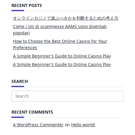
RECENT POSTS
オンラインカジノで遊ぶべきかを判断するための考え方
Come i siti di scommesse AAMS sono diventati
popolari
How to Choose the Best Online Casino for Your
Preferences
A Simple Beginner’s Guide to Online Casino Play
A Simple Beginner’s Guide to Online Casino Play
SEARCH
Search
for:
RECENT COMMENTS
A WordPress Commenter
on
Hello world!