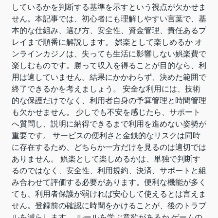
しているかを判断する基準を示すという視点が欠かせま
せん。本記事では、初心者にも理解しやすい言葉で、基
本的な仕組み、選び方、安全性、資金管理、責任あるプ
レイまで順番に解説します。 娯楽として楽しめるか オ
ンラインカジノは、失っても生活に影響しない娯楽費で
楽しむものです。勝って収入を得ることが目的なら、利
用は適していません。結果にかかわらず、決めた範囲で
終了できるかを考えましょう。 安全な利用には、技術
的な保護だけでなく、利用者自身の予算管理と時間管理
も欠かせません。 少しでも不安を感じたら、サポート
へ質問し、説明に納得できるまで利用を進めない姿勢が
重要です。 サービスの便利さと金銭的なリスクは同時
に存在するため、どちらか一方だけを見るのは適切では
ありません。 娯楽として楽しめるかは、単独で判断す
るのではなく、安全性、利用規約、決済、サポートと組
み合わせて評価する必要があります。便利な機能が多く
ても、利用者保護が弱ければ安心して使えるとは言えま
せん。登録前の確認に時間をかけることが、後のトラブ
ルを減らします。 ルールを学ぶ意欲があるか ゲームの