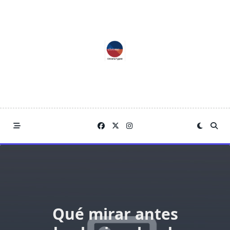
Skip
to
content
Qué mirar antes