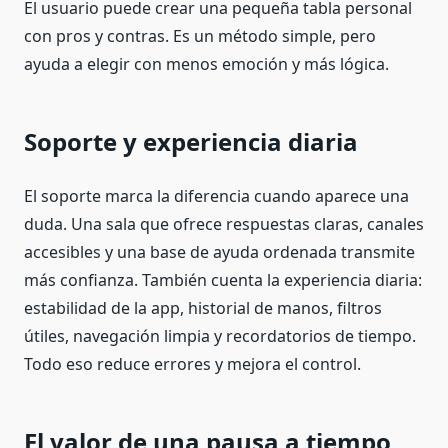
El usuario puede crear una pequeña tabla personal
con pros y contras. Es un método simple, pero
ayuda a elegir con menos emoción y más lógica.
Soporte y experiencia diaria
El soporte marca la diferencia cuando aparece una
duda. Una sala que ofrece respuestas claras, canales
accesibles y una base de ayuda ordenada transmite
más confianza. También cuenta la experiencia diaria:
estabilidad de la app, historial de manos, filtros
útiles, navegación limpia y recordatorios de tiempo.
Todo eso reduce errores y mejora el control.
El valor de una pausa a tiempo