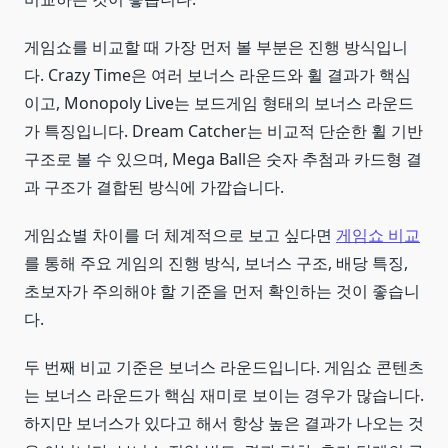
게임쇼를 비교할 때 가장 먼저 볼 부분은 진행 방식입니
다. Crazy Time은 여러 보너스 라운드와 휠 결과가 핵심
이고, Monopoly Live는 보드게임 형태의 보너스 라운드
가 특징입니다. Dream Catcher는 비교적 단순한 휠 기반
구조로 볼 수 있으며, Mega Ball은 숫자 추첨과 카드형 결
과 구조가 결합된 방식에 가깝습니다.
게임쇼별 차이를 더 체계적으로 보고 싶다면
게임쇼 비교
를 통해 주요 게임의 진행 방식, 보너스 구조, 배당 특징,
초보자가 주의해야 할 기준을 먼저 확인하는 것이 좋습니
다.
두 번째 비교 기준은 보너스 라운드입니다. 게임쇼 콘텐츠
는 보너스 라운드가 핵심 재미로 보이는 경우가 많습니다.
하지만 보너스가 있다고 해서 항상 높은 결과가 나오는 것