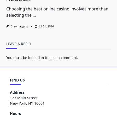
Choosing the best online casino involves more than
selecting the
...
Chromatypist
Jul 31, 2026
LEAVE A REPLY
You must be
logged in
to post a comment.
FIND US
Address
123 Main Street
New York, NY 10001
Hours