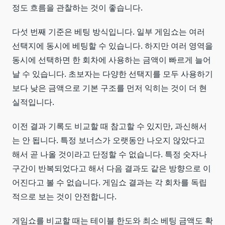
정도 흐름을 관찰하는 것이 좋습니다.
다섯 번째 기준은 베팅 방식입니다. 일부 게임쇼는 여러
선택지에 동시에 베팅할 수 있습니다. 하지만 여러 영역을
동시에 선택하면 한 회차에 사용하는 금액이 빠르게 늘어
날 수 있습니다. 초보자는 다양한 선택지를 모두 사용하기
보다 낮은 금액으로 기본 구조를 먼저 익히는 것이 더 현
실적입니다.
이전 결과 기록도 비교할 때 참고할 수 있지만, 과신해서
는 안 됩니다. 특정 보너스가 오랫동안 나오지 않았다고
해서 곧 나올 것이라고 단정할 수 없습니다. 특정 숫자나
구간이 반복되었다고 해서 다음 결과도 같은 방향으로 이
어진다고 볼 수 없습니다. 게임쇼 결과는 각 회차를 독립
적으로 보는 것이 안전합니다.
게임쇼를 비교할 때는 테이블 한도와 최소 베팅 금액도 확