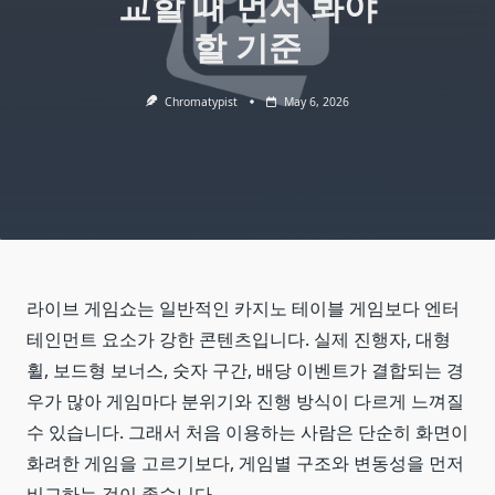
교할 때 먼저 봐야
할 기준
Chromatypist
May 6, 2026
라이브 게임쇼는 일반적인 카지노 테이블 게임보다 엔터
테인먼트 요소가 강한 콘텐츠입니다. 실제 진행자, 대형
휠, 보드형 보너스, 숫자 구간, 배당 이벤트가 결합되는 경
우가 많아 게임마다 분위기와 진행 방식이 다르게 느껴질
수 있습니다. 그래서 처음 이용하는 사람은 단순히 화면이
화려한 게임을 고르기보다, 게임별 구조와 변동성을 먼저
비교하는 것이 좋습니다.