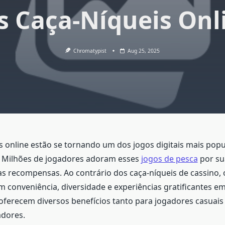
s Caça-Níqueis Onl
Chromatypist
Aug 25, 2025
s online estão se tornando um dos jogos digitais mais popu
 Milhões de jogadores adoram esses
jogos de pesca
por su
as recompensas. Ao contrário dos caça-níqueis de cassino, 
m conveniência, diversidade e experiências gratificantes em
 oferecem diversos benefícios tanto para jogadores casuai
dores.