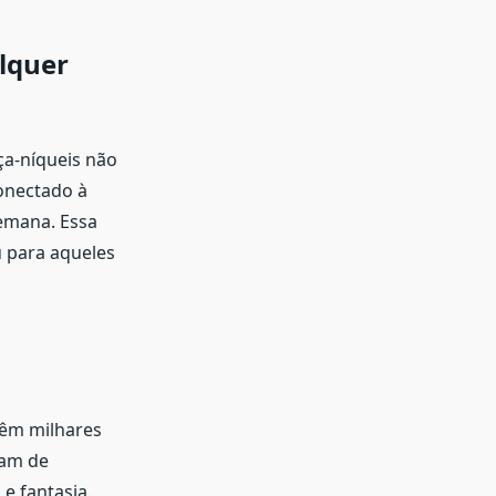
lquer
aça-níqueis não
onectado à
semana. Essa
u para aqueles
têm milhares
iam de
e fantasia.