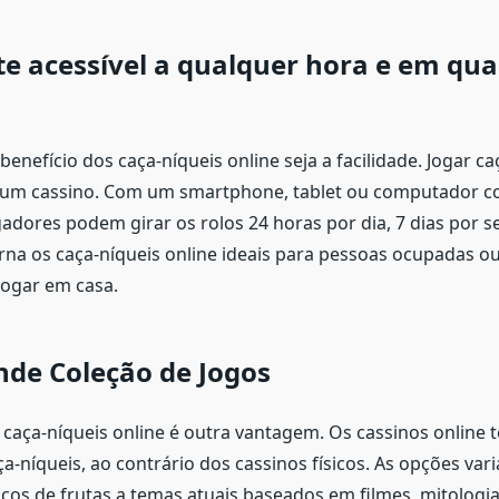
e acessível a qualquer hora e em qua
benefício dos caça-níqueis online seja a facilidade. Jogar c
a um cassino. Com um smartphone, tablet ou computador c
ogadores podem girar os rolos 24 horas por dia, 7 dias por 
torna os caça-níqueis online ideais para pessoas ocupadas o
jogar em casa.
de Coleção de Jogos
 caça-níqueis online é outra vantagem. Os cassinos online 
a-níqueis, ao contrário dos cassinos físicos. As opções var
os de frutas a temas atuais baseados em filmes, mitologia 