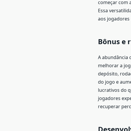
começar com a
Essa versatili
aos jogadores 
Bônus e 
A abundância d
melhorar a jog
depósito, roda
do jogo e aume
lucrativos do 
jogadores expe
recuperar perd
Desenvolv