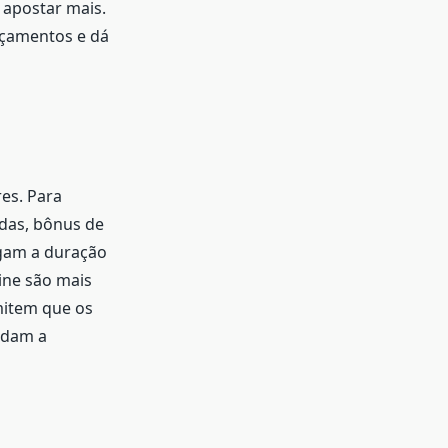
apostar mais.
orçamentos e dá
es. Para
ndas, bônus de
ngam a duração
ine são mais
rmitem que os
udam a