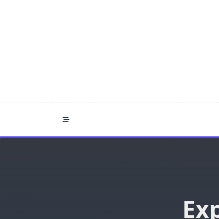
Skip
to
content
Exp