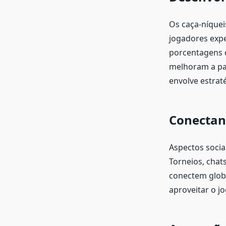
Os caça-níquei
jogadores expe
porcentagens d
melhoram a pac
envolve estraté
Conectan
Aspectos socia
Torneios, chat
conectem globa
aproveitar o j