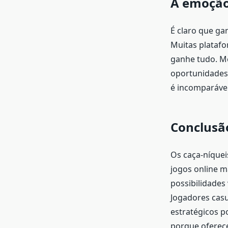
A emoção
É claro que ga
Muitas plataf
ganhe tudo. M
oportunidades
é incomparável
Conclusã
Os caça-níquei
jogos online m
possibilidades
Jogadores casu
estratégicos p
porque oferec