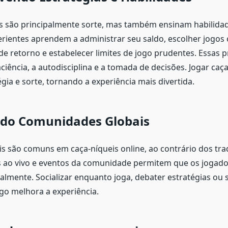
s são principalmente sorte, mas também ensinam habilida
rientes aprendem a administrar seu saldo, escolher jogos
e retorno e estabelecer limites de jogo prudentes. Essas p
iência, a autodisciplina e a tomada de decisões. Jogar caça
gia e sorte, tornando a experiência mais divertida.
do Comunidades Globais
is são comuns em caça-níqueis online, ao contrário dos trad
s ao vivo e eventos da comunidade permitem que os jogado
lmente. Socializar enquanto joga, debater estratégias ou
ogo melhora a experiência.