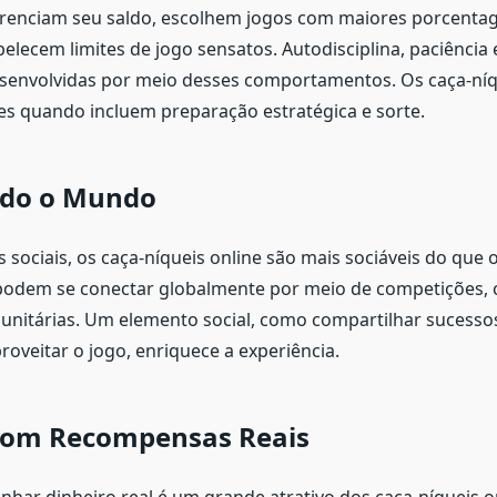
erenciam seu saldo, escolhem jogos com maiores porcenta
belecem limites de jogo sensatos. Autodisciplina, paciência
senvolvidas por meio desses comportamentos. Os caça-níq
es quando incluem preparação estratégica e sorte.
do o Mundo
ociais, os caça-níqueis online são mais sociáveis ​​do que o
odem se conectar globalmente por meio de competições, c
unitárias. Um elemento social, como compartilhar sucesso
oveitar o jogo, enriquece a experiência.
om Recompensas Reais