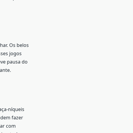
har. Os belos
sses jogos
eve pausa do
ante.
aça-níqueis
odem fazer
çar com