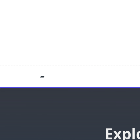
Skip
to
content
Expl