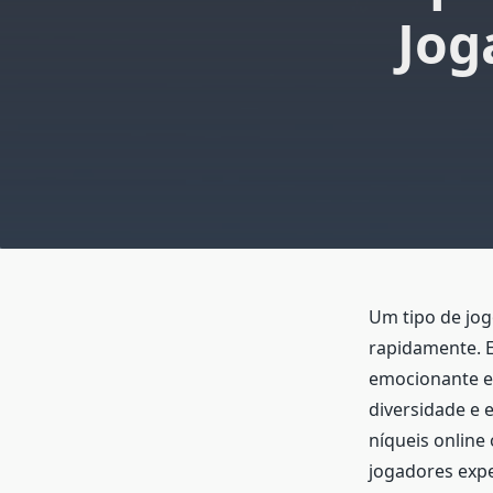
Jog
Um tipo de jogo
rapidamente. E
emocionante e
diversidade e 
níqueis online
jogadores expe