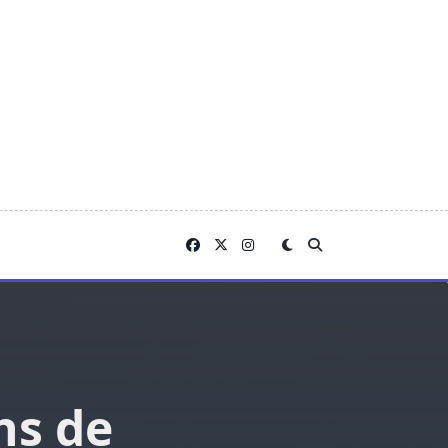
ns de