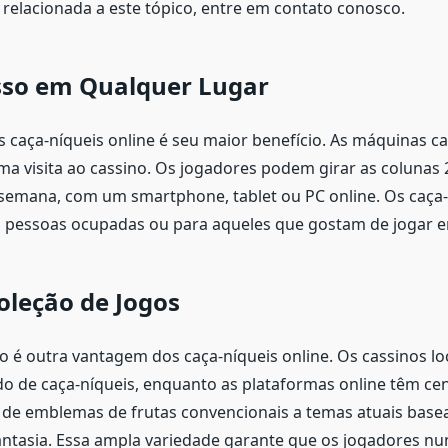
relacionada a este tópico, entre em contato conosco.
esso em Qualquer Lugar
os caça-níqueis online é seu maior benefício. As máquinas c
a visita ao cassino. Os jogadores podem girar as colunas 
r semana, com um smartphone, tablet ou PC online. Os caça-
a pessoas ocupadas ou para aqueles que gostam de jogar e
oleção de Jogos
o é outra vantagem dos caça-níqueis online. Os cassinos l
o de caça-níqueis, enquanto as plataformas online têm ce
de emblemas de frutas convencionais a temas atuais base
antasia. Essa ampla variedade garante que os jogadores n