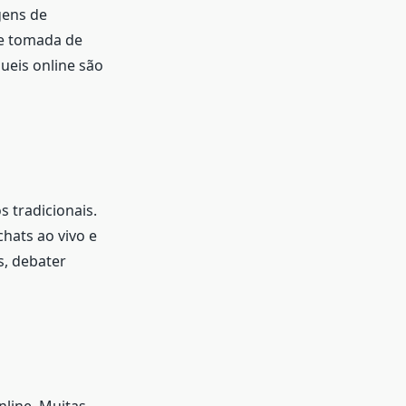
gens de
 e tomada de
ueis online são
s tradicionais.
hats ao vivo e
s, debater