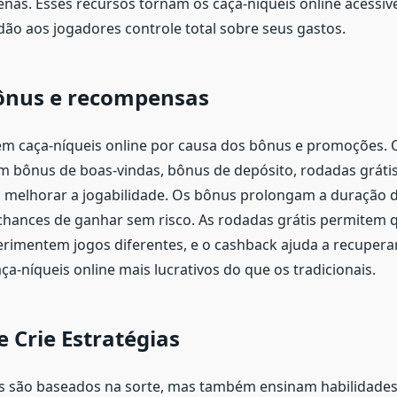
nas. Esses recursos tornam os caça-níqueis online acessíve
ão aos jogadores controle total sobre seus gastos.
ônus e recompensas
m caça-níqueis online por causa dos bônus e promoções. 
m bônus de boas-vindas, bônus de depósito, rodadas gráti
a melhorar a jogabilidade. Os bônus prolongam a duração d
hances de ganhar sem risco. As rodadas grátis permitem 
rimentem jogos diferentes, e o cashback ajuda a recupera
a-níqueis online mais lucrativos do que os tradicionais.
 Crie Estratégias
s são baseados na sorte, mas também ensinam habilidades